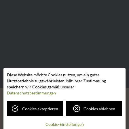
Diese Website möchte Cookies nutzen, um ein gutes
Nutzererlebnis zu gewährleisten. Mit ihrer Zustimmung
speichern wir Cookies gemäß unserer
Datenschutzbestimmungen
ANGEBOT
VORTEILE
IDEE
FAHRZEUGE & HILFE
Cookies akzeptieren
Cookies ablehnen
KONTAKT
FAQ
Impressum
Datenschutz
Cookie-Einstellungen
Cookie-Einstellungen
Barrierefrei-Modus:
Aus