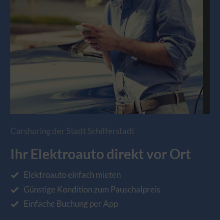
Carsharing der Stadt Schifferstadt
Ihr Elektroauto direkt vor Ort
Elektroauto einfach mieten
Günstige Kondition zum Pauschalpreis
Einfache Buchung per App