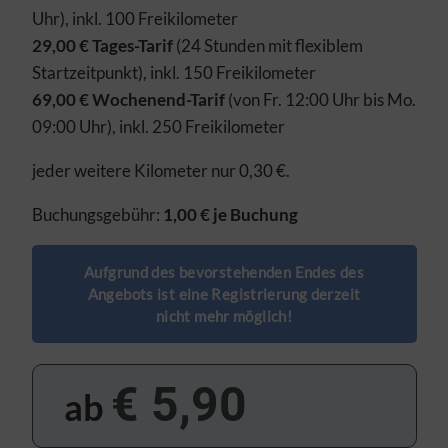
Interessen. Erforderliche Cookies und Dienste können daher
Uhr), inkl. 100 Freikilometer
nicht deaktiviert werden.
29,00 € Tages-Tarif
(24 Stunden mit flexiblem
FUNKTIONAL/STATISTIK
Startzeitpunkt), inkl. 150 Freikilometer
69,00 € Wochenend-Tarif
(von Fr. 12:00 Uhr bis Mo.
Mithilfe dieser Cookies und Dienste messen wir den
Datenverkehr und die Funktionalität unserer Websites, um
09:00 Uhr), inkl. 250 Freikilometer
Design bzw. Inhalte zu testen, Schwachstellen zu analysieren,
Optimierungsmaßnahmen auszuarbeiten und damit Ihr
jeder weitere Kilometer nur 0,30 €.
Benutzererlebnis ständig zu verbessern. Funktionale Cookies
und Dienste ermöglichen angeforderte Funktionen wie das
Buchungsgebühr:
1,00 € je Buchung
Abspielen von Videos.
Aufgrund des bevorstehenden Endes des
Auswahl übernehmen
Alle Cookies akzeptieren
Angebots ist eine Registrierung derzeit
nicht mehr möglich!
€ 5,90
ab