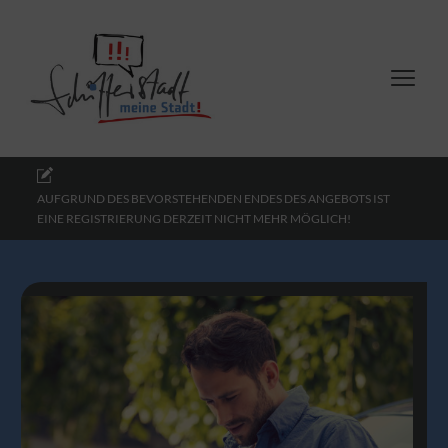
AUFGRUND DES BEVORSTEHENDEN ENDES DES ANGEBOTS IST
EINE REGISTRIERUNG DERZEIT NICHT MEHR MÖGLICH!