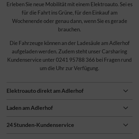
Erleben Sie neue Mobilität mit einem Elektroauto. Sei es
für die Fahrt ins Grüne, für den Einkauf am
Wochenende oder genau dann, wenn Sie es gerade
brauchen.
Die Fahrzeuge können an der Ladesäule am Adlerhof
aufgeladen werden. Zudem steht unser Carsharing
Kundenservice unter 0241 95788 366 bei Fragen rund
um die Uhr zur Verfügung.
Elektroauto direkt am Adlerhof
Laden am Adlerhof
Das nächste Carsharing-Fahrzeug war noch nie so nah -
es steht außerhalb der dienstlichen Nutzungszeiten am
24 Stunden-Kundenservice
Adlerhof für Sie bereit.
In der App können sie immer den aktuellen Ladestand
Den genauen Standort der Fahrzeuge finden Sie auch in
des Fahrzeuges einsehen. Eine Ladekarte finden Sie im