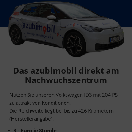
Design bzw. Inhalte zu testen, Schwachstellen zu
analysieren, Optimierungsmaßnahmen auszuarbeiten und
damit Ihr Benutzererlebnis ständig zu verbessern.
Funktionale Cookies und Dienste ermöglichen angeforderte
Funktionen wie das Abspielen von Videos.
Auswahl übernehmen
Alle Cookies akzeptieren
Das azubimobil direkt am
Nachwuchszentrum
Nutzen Sie unseren Volkswagen ID3 mit 204 PS
zu attraktiven Konditionen.
Die Reichweite liegt bei bis zu 426 Kilometern
(Herstellerangabe).
3,- Euro je Stunde
,