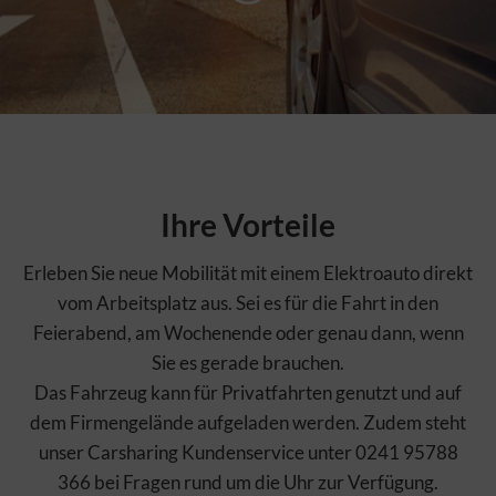
Ihre Vorteile
Erleben Sie neue Mobilität mit einem Elektroauto direkt
vom Arbeitsplatz aus. Sei es für die Fahrt in den
Feierabend, am Wochenende oder genau dann, wenn
Sie es gerade brauchen.
Das Fahrzeug kann für Privatfahrten genutzt und auf
dem Firmengelände aufgeladen werden. Zudem steht
unser Carsharing Kundenservice unter 0241 95788
366 bei Fragen rund um die Uhr zur Verfügung.
DIESE WEBSITE MÖCHTE COOKIES