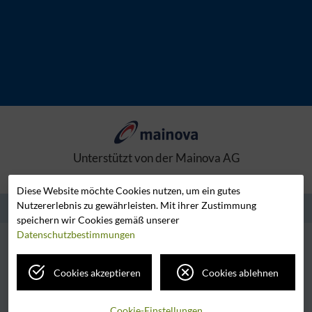
Unterstützt von der Mainova AG
Diese Website möchte Cookies nutzen, um ein gutes
Nutzererlebnis zu gewährleisten. Mit ihrer Zustimmung
speichern wir Cookies gemäß unserer
Datenschutzbestimmungen
ANGEBOT
VORTEILE
IDEE
FAHRZEUG
Cookies akzeptieren
Cookies ablehnen
ANSPRECHPARTNER
FAQ
Impressum
Datenschutz
Cookie-Einstellungen
Cookie-Einstellungen