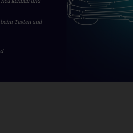
t neu kennen und
 beim Testen und
id