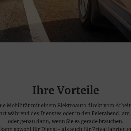
ESE WEBSITE MÖCHTE COOKIES NUTZEN
 ist uns nicht gut genug. Wir möchten unsere Energie für ein noc
seres Weberlebnis einsetzen! Um zu verstehen, was Sie bewegt, 
Ihnen die passenden Angebote zuerst anzuzeigen, brauchen wir
zt Ihre Zustimmung.
 Erhebung von Nutzungsinformationen setzen wir daher
hnologien und Dienste ein. Diese sind entweder für die
tenfunktion notwendig, oder sie dienen Analyse- bzw.
ketingzwecken. Mit einem Klick auf Zustimmen akzeptieren Sie
atz der nicht erforderlichen Dienste – und dürfen sich künftig a
h relevantere Informationen freuen. Möchten Sie das nicht, kön
 hier detaillierte Einstellungen vornehmen oder alle Technologie
Ihre Vorteile
 Dienste ablehnen. Dies kann allerdings zu einem eingeschränkt
ererlebnis führen. Selbstverständlich haben Sie jederzeit die vo
trolle über Ihre Daten, denn die Auswahl kann jederzeit geänder
ue Mobilität mit einem Elektroauto direkt vom Arbeit
den. Weitere Informationen zur Mainova finden Sie im Impress
ahrt während des Dienstes oder in den Feierabend, 
 in den Datenschutzhinweisen.
oder genau dann, wenn Sie es gerade brauchen.
FORDERLICHE COOKIES
kann sowohl für Dienst- als auch für Privatfahrten g