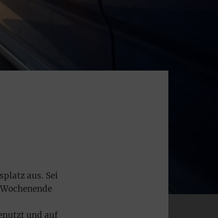
h
und
 den
uf
nen
n
en
lle
t
splatz aus. Sei
um
am Wochenende
enutzt und auf