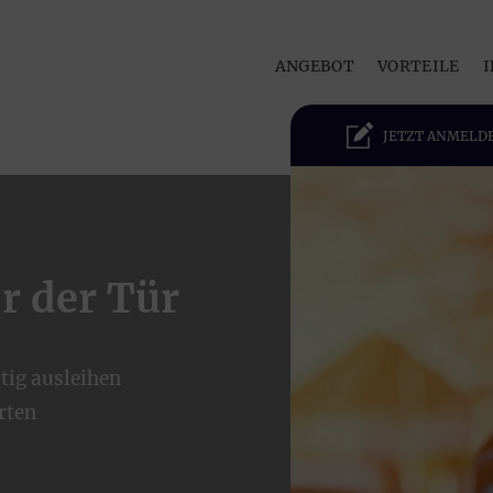
ANGEBOT
VORTEILE
I
JETZT ANMELD
or der Tür
tig ausleihen
rten