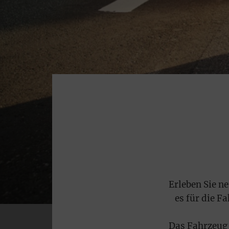
DI
Gut
bes
um 
jet
Zur
Tec
Sei
Mar
Eins
noc
Sie
und
Nutz
Kon
Erleben Sie ne
wer
es für die F
und
ER
Das Fahrzeug 