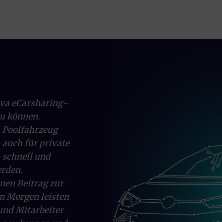
gen, Rechnungen usw.
zum Fahrzeug: Die App auf Ihrem Smartphone.
werden selbstverständlich regelmäßig gründlich gere
och einmal etwas zum Beanstanden geben, melden Sie 
ova eCarsharing-
zu können.
s Poolfahrzeug
 auch für private
 schnell und
erden.
nen Beitrag zur
n Morgen leisten
und Mitarbeiter