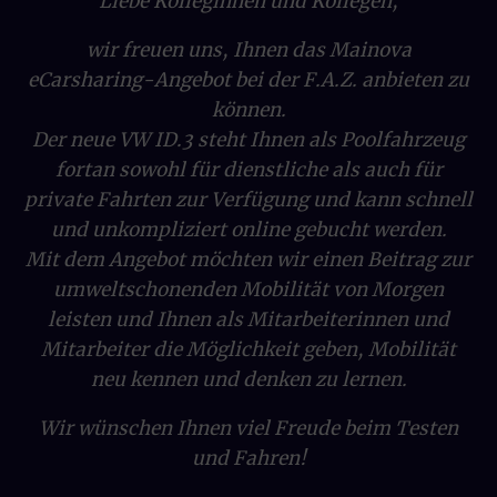
Liebe Kolleginnen und Kollegen,
Gut ist uns nicht gut genug. Wir möchten unsere Energie
in der App.
haben Zugriff auf Ihre persönlichen Daten,
für ein noch besseres Weberlebnis einsetzen! Um zu
Buchungen, Rechnungen usw.
Die Fahrzeuge werden selbstverständlich
wir freuen uns, Ihnen das Mainova
verstehen, was Sie bewegt, und um Ihnen die passenden
regelmäßig gründlich gereinigt.
eCarsharing-Angebot bei der F.A.Z. anbieten zu
Angebote zuerst anzuzeigen, brauchen wir jetzt Ihre
Ihr Schlüssel zum Fahrzeug: Die App auf Ihrem
Zustimmung.
können.
Smartphone.
Sollte es dennoch einmal etwas zum
Der neue VW ID.3 steht Ihnen als Poolfahrzeug
Zur Erhebung von Nutzungsinformationen setzen wir
Beanstanden geben, melden Sie dies einfach
daher Technologien und Dienste ein. Diese sind entweder
fortan sowohl für dienstliche als auch für
über die App.
für die Seitenfunktion notwendig, oder sie dienen
private Fahrten zur Verfügung und kann schnell
Analyse- bzw. Marketingzwecken. Mit einem Klick auf
und unkompliziert online gebucht werden.
Zustimmen akzeptieren Sie den Einsatz der nicht
erforderlichen Dienste – und dürfen sich künftig auf
Mit dem Angebot möchten wir einen Beitrag zur
noch relevantere Informationen freuen. Möchten Sie das
umweltschonenden Mobilität von Morgen
nicht, können Sie hier detaillierte Einstellungen
leisten und Ihnen als Mitarbeiterinnen und
vornehmen oder alle Technologien und Dienste
Mitarbeiter die Möglichkeit geben, Mobilität
ablehnen. Dies kann allerdings zu einem eingeschränkten
Nutzererlebnis führen. Selbstverständlich haben Sie
neu kennen und denken zu lernen.
jederzeit die volle Kontrolle über Ihre Daten, denn die
Auswahl kann jederzeit geändert werden. Weitere
Wir wünschen Ihnen viel Freude beim Testen
Informationen zur Mainova finden Sie im Impressum
und Fahren!
und in den Datenschutzhinweisen.