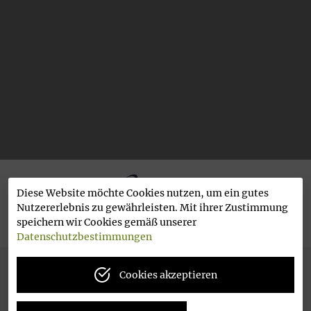
Diese Website möchte Cookies nutzen, um ein gutes
Nutzererlebnis zu gewährleisten. Mit ihrer Zustimmung
Unterstützt von der Mainova AG
speichern wir Cookies gemäß unserer
Datenschutzbestimmungen
Cookies akzeptieren
ANGEBOT
VORTEILE
IDEE
FAHRZEUG
ANSPRECHPARTNERIN
FAQ