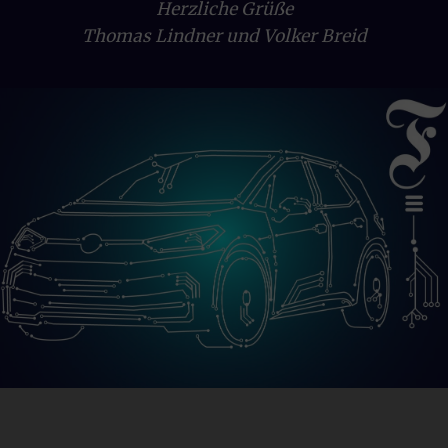
Herzliche Grüße
ERFORDERLICHE COOKIES
Thomas Lindner und Volker Breid
Erforderliche Cookies und Dienste sind für das
ordnungsgemäße Funktionieren der Website notwendig.
Ohne diese kann unsere Website nicht wie vorgesehen
genutzt werden. Dies gilt insbesondere für Betrieb,
Stabilität, Sicherheit und Weiterentwicklung unseres
Angebots sowie zu Abrechnungszwecken gegenüber
unseren Dienstleistern. Diese Form der Sicherung der
Website dient daher auch Ihren Interessen. Erforderliche
Cookies und Dienste können daher nicht deaktiviert
werden.
FUNKTIONAL/STATISTIK
Mithilfe dieser Cookies und Dienste messen wir den
Datenverkehr und die Funktionalität unserer Websites,
um Design bzw. Inhalte zu testen, Schwachstellen zu
analysieren, Optimierungsmaßnahmen auszuarbeiten
und damit Ihr Benutzererlebnis ständig zu verbessern.
Funktionale Cookies und Dienste ermöglichen
angeforderte Funktionen wie das Abspielen von Videos.