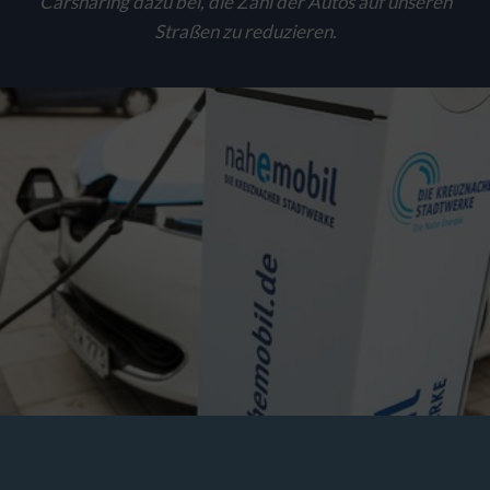
Carsharing dazu bei, die Zahl der Autos auf unseren
ERFORDERLICHE COOKIES
Straßen zu reduzieren.
Erforderliche Cookies und Dienste sind für das
ordnungsgemäße Funktionieren der Website notwendig. Ohne
diese kann unsere Website nicht wie vorgesehen genutzt werden.
Dies gilt insbesondere für Betrieb, Stabilität, Sicherheit und
Weiterentwicklung unseres Angebots sowie zu
Abrechnungszwecken gegenüber unseren Dienstleistern. Diese
Form der Sicherung der Website dient daher auch Ihren
Interessen. Erforderliche Cookies und Dienste können daher
nicht deaktiviert werden.
FUNKTIONAL/STATISTIK
Mithilfe dieser Cookies und Dienste messen wir den
Datenverkehr und die Funktionalität unserer Websites, um
Design bzw. Inhalte zu testen, Schwachstellen zu analysieren,
Optimierungsmaßnahmen auszuarbeiten und damit Ihr
Benutzererlebnis ständig zu verbessern. Funktionale Cookies
und Dienste ermöglichen angeforderte Funktionen wie das
Abspielen von Videos.