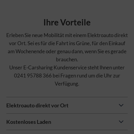
Ihre Vorteile
Erleben Sie neue Mobilität mit einem Elektroauto direkt
vor Ort. Sei es für die Fahrt ins Grüne, für den Einkauf
am Wochenende oder genau dann, wenn Sie es gerade
brauchen.
Unser E-Carsharing Kundenservice steht Ihnen unter
0241 95788 366 bei Fragen rund um die Uhr zur
Verfügung.
Elektroauto direkt vor Ort
Kostenloses Laden
Das nächste E-Carsharing-Fahrzeug war noch nie so
nah. Den genauen Standort und die verfügbaren Zeiten
DIESE WEBSITE MÖCHTE COOKIES