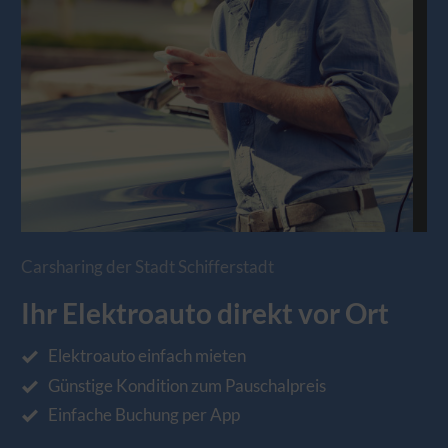
Carsharing der Stadt Schifferstadt
Ihr Elektroauto direkt vor Ort
Elektroauto einfach mieten
Günstige Kondition zum Pauschalpreis
Einfache Buchung per App