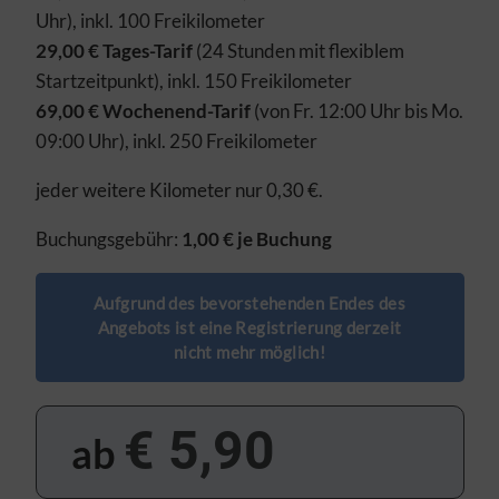
Interessen. Erforderliche Cookies und Dienste können daher
Uhr), inkl. 100 Freikilometer
nicht deaktiviert werden.
29,00 € Tages-Tarif
(24 Stunden mit flexiblem
FUNKTIONAL/STATISTIK
Startzeitpunkt), inkl. 150 Freikilometer
69,00 € Wochenend-Tarif
(von Fr. 12:00 Uhr bis Mo.
Mithilfe dieser Cookies und Dienste messen wir den
Datenverkehr und die Funktionalität unserer Websites, um
09:00 Uhr), inkl. 250 Freikilometer
Design bzw. Inhalte zu testen, Schwachstellen zu analysieren,
Optimierungsmaßnahmen auszuarbeiten und damit Ihr
jeder weitere Kilometer nur 0,30 €.
Benutzererlebnis ständig zu verbessern. Funktionale Cookies
und Dienste ermöglichen angeforderte Funktionen wie das
Buchungsgebühr:
1,00 € je Buchung
Abspielen von Videos.
Aufgrund des bevorstehenden Endes des
Auswahl übernehmen
Alle Cookies akzeptieren
Angebots ist eine Registrierung derzeit
nicht mehr möglich!
€ 5,90
ab