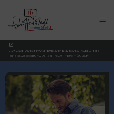
AUFGRUND DES BEVORSTEHENDEN ENDES DES ANGEBOTS IST
EINE REGISTRIERUNG DERZEIT NICHT MEHR MÖGLICH!