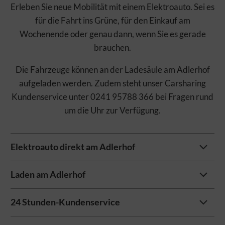
Erleben Sie neue Mobilität mit einem Elektroauto. Sei es
für die Fahrt ins Grüne, für den Einkauf am
Wochenende oder genau dann, wenn Sie es gerade
brauchen.
Die Fahrzeuge können an der Ladesäule am Adlerhof
aufgeladen werden. Zudem steht unser Carsharing
Kundenservice unter 0241 95788 366 bei Fragen rund
um die Uhr zur Verfügung.
Elektroauto direkt am Adlerhof
Laden am Adlerhof
Das nächste Carsharing-Fahrzeug war noch nie so nah -
es steht außerhalb der dienstlichen Nutzungszeiten am
24 Stunden-Kundenservice
Adlerhof für Sie bereit.
In der App können sie immer den aktuellen Ladestand
Den genauen Standort der Fahrzeuge finden Sie auch in
des Fahrzeuges einsehen. Eine Ladekarte finden Sie im