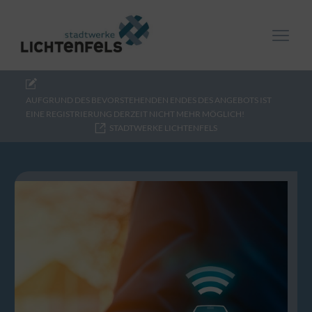
AUFGRUND DES BEVORSTEHENDEN ENDES DES ANGEBOTS IST
EINE REGISTRIERUNG DERZEIT NICHT MEHR MÖGLICH!
STADTWERKE LICHTENFELS