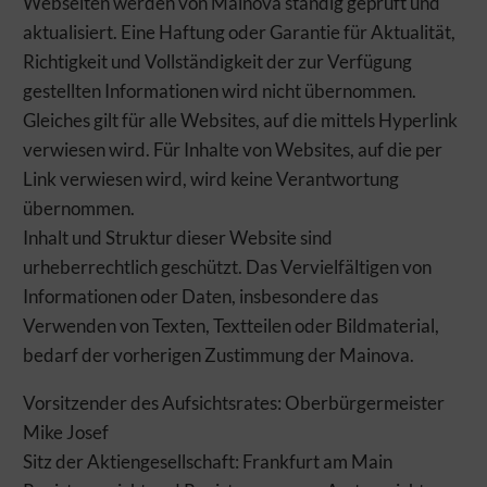
Webseiten werden von Mainova ständig geprüft und
führen. Selbstverständlich haben Sie jederzeit die volle Kontrolle
aktualisiert. Eine Haftung oder Garantie für Aktualität,
über Ihre Daten, denn die Auswahl kann jederzeit geändert
werden. Weitere Informationen zur Mainova finden Sie im
Richtigkeit und Vollständigkeit der zur Verfügung
Impressum und in den Datenschutzhinweisen.
gestellten Informationen wird nicht übernommen.
Gleiches gilt für alle Websites, auf die mittels Hyperlink
ERFORDERLICHE COOKIES
verwiesen wird. Für Inhalte von Websites, auf die per
Erforderliche Cookies und Dienste sind für das
Link verwiesen wird, wird keine Verantwortung
ordnungsgemäße Funktionieren der Website notwendig. Ohne
diese kann unsere Website nicht wie vorgesehen genutzt werden.
übernommen.
Dies gilt insbesondere für Betrieb, Stabilität, Sicherheit und
Inhalt und Struktur dieser Website sind
Weiterentwicklung unseres Angebots sowie zu
urheberrechtlich geschützt. Das Vervielfältigen von
Abrechnungszwecken gegenüber unseren Dienstleistern. Diese
Informationen oder Daten, insbesondere das
Form der Sicherung der Website dient daher auch Ihren
Interessen. Erforderliche Cookies und Dienste können daher
Verwenden von Texten, Textteilen oder Bildmaterial,
nicht deaktiviert werden.
bedarf der vorherigen Zustimmung der Mainova.
FUNKTIONAL/STATISTIK
Vorsitzender des Aufsichtsrates: Oberbürgermeister
Mithilfe dieser Cookies und Dienste messen wir den
Mike Josef
Datenverkehr und die Funktionalität unserer Websites, um
Sitz der Aktiengesellschaft: Frankfurt am Main
Design bzw. Inhalte zu testen, Schwachstellen zu analysieren,