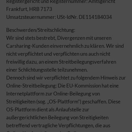
Registergericht und Registernummer: Amtsgericht
Optimierungsmaßnahmen auszuarbeiten und damit Ihr
Benutzererlebnis ständig zu verbessern. Funktionale Cookies
Frankfurt, HRB 7173
und Dienste ermöglichen angeforderte Funktionen wie das
Umsatzsteuernummer: USt-IdNr. DE114184034
Abspielen von Videos.
Beschwerden/Streitschlichtung:
Wir sind stets bestrebt, Divergenzen mit unseren
Auswahl übernehmen
Alle Cookies akzeptieren
Carsharing-Kunden einvernehmlich zu klären. Wir sind
nicht verpflichtet und verpflichten uns auch nicht
freiwillig dazu, an einem Streitbeilegungsverfahren
einer Schlichtungsstelle teilzunehmen.
Dennoch sind wir verpflichtet zu folgendem Hinweis zur
Online-Streitbeilegung: Die EU-Kommission hat eine
Internetplattform zur Online-Beilegung von
Streitigkeiten (sog. „OS-Plattform“) geschaffen. Diese
OS-Plattform dient als Anlaufstelle zur
außergerichtlichen Beilegung von Streitigkeiten
betreffend vertragliche Verpflichtungen, die aus