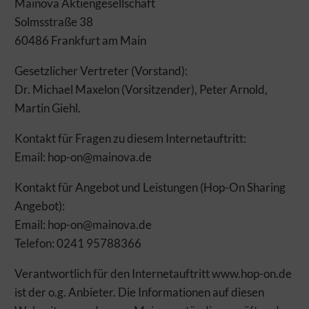
Mainova Aktiengesellschaft
Solmsstraße 38
60486 Frankfurt am Main
DIESE WEBSITE MÖCHTE COOKIES
Gesetzlicher Vertreter (Vorstand):
Dr. Michael Maxelon (Vorsitzender), Peter Arnold,
NUTZEN
Martin Giehl.
Gut ist uns nicht gut genug. Wir möchten unsere Energie für ein
noch besseres Weberlebnis einsetzen! Um zu verstehen, was Sie
Kontakt für Fragen zu diesem Internetauftritt:
bewegt, und um Ihnen die passenden Angebote zuerst
Email: hop-on@mainova.de
anzuzeigen, brauchen wir jetzt Ihre Zustimmung.
Zur Erhebung von Nutzungsinformationen setzen wir daher
Kontakt für Angebot und Leistungen (Hop-On Sharing
Technologien und Dienste ein. Diese sind entweder für die
Angebot):
Seitenfunktion notwendig, oder sie dienen Analyse- bzw.
Email: hop-on@mainova.de
Marketingzwecken. Mit einem Klick auf Zustimmen akzeptieren
Telefon: 0241 95788366
Sie den Einsatz der nicht erforderlichen Dienste – und dürfen
sich künftig auf noch relevantere Informationen freuen.
Möchten Sie das nicht, können Sie hier detaillierte Einstellungen
Verantwortlich für den Internetauftritt www.hop-on.de
vornehmen oder alle Technologien und Dienste ablehnen. Dies
ist der o.g. Anbieter. Die Informationen auf diesen
kann allerdings zu einem eingeschränkten Nutzererlebnis