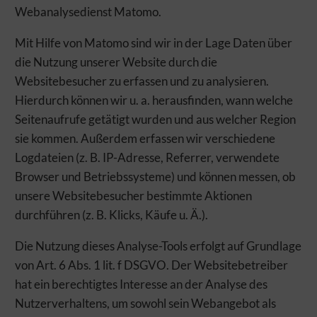
NUTZEN
Webanalysedienst Matomo.
Gut ist uns nicht gut genug. Wir möchten unsere Energie für ein
Mit Hilfe von Matomo sind wir in der Lage Daten über
noch besseres Weberlebnis einsetzen! Um zu verstehen, was Sie
die Nutzung unserer Website durch die
bewegt, und um Ihnen die passenden Angebote zuerst
anzuzeigen, brauchen wir jetzt Ihre Zustimmung.
Websitebesucher zu erfassen und zu analysieren.
Hierdurch können wir u. a. herausfinden, wann welche
Zur Erhebung von Nutzungsinformationen setzen wir daher
Technologien und Dienste ein. Diese sind entweder für die
Seitenaufrufe getätigt wurden und aus welcher Region
Seitenfunktion notwendig, oder sie dienen Analyse- bzw.
sie kommen. Außerdem erfassen wir verschiedene
Marketingzwecken. Mit einem Klick auf Zustimmen akzeptieren
Logdateien (z. B. IP-Adresse, Referrer, verwendete
Sie den Einsatz der nicht erforderlichen Dienste – und dürfen
Browser und Betriebssysteme) und können messen, ob
sich künftig auf noch relevantere Informationen freuen.
Möchten Sie das nicht, können Sie hier detaillierte Einstellungen
unsere Websitebesucher bestimmte Aktionen
vornehmen oder alle Technologien und Dienste ablehnen. Dies
durchführen (z. B. Klicks, Käufe u. Ä.).
kann allerdings zu einem eingeschränkten Nutzererlebnis
führen. Selbstverständlich haben Sie jederzeit die volle Kontrolle
Die Nutzung dieses Analyse-Tools erfolgt auf Grundlage
über Ihre Daten, denn die Auswahl kann jederzeit geändert
von Art. 6 Abs. 1 lit. f DSGVO. Der Websitebetreiber
werden. Weitere Informationen zur Mainova finden Sie im
Impressum und in den Datenschutzhinweisen.
hat ein berechtigtes Interesse an der Analyse des
Nutzerverhaltens, um sowohl sein Webangebot als
ERFORDERLICHE COOKIES