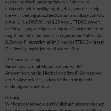
auch seine Werbung zu optimieren. Sofern eine
Erforderliche Cookies und Dienste sind für das
entsprechende Einwilligung abgefragt wurde, erfolgt
ordnungsgemäße Funktionieren der Website notwendig. Ohne
die Verarbeitung ausschließlich auf Grundlage von Art.
diese kann unsere Website nicht wie vorgesehen genutzt werden.
6 Abs. 1 lit. a DSGVO und § 25 Abs. 1 TTDSG, soweit
Dies gilt insbesondere für Betrieb, Stabilität, Sicherheit und
Weiterentwicklung unseres Angebots sowie zu
die Einwilligung die Speicherung von Cookies oder den
Abrechnungszwecken gegenüber unseren Dienstleistern. Diese
Zugriff auf Informationen im Endgerät des Nutzers (z.
Form der Sicherung der Website dient daher auch Ihren
B. Device-Fingerprinting) im Sinne des TTDSG umfasst.
Interessen. Erforderliche Cookies und Dienste können daher
nicht deaktiviert werden.
Die Einwilligung ist jederzeit widerrufbar.
FUNKTIONAL/STATISTIK
IP-Anonymisierung
Bei der Analyse mit Matomo setzen wir IP-
Mithilfe dieser Cookies und Dienste messen wir den
Datenverkehr und die Funktionalität unserer Websites, um
Anonymisierung ein. Hierbei wird Ihre IP-Adresse vor
Design bzw. Inhalte zu testen, Schwachstellen zu analysieren,
der Analyse gekürzt, sodass Sie Ihnen nicht mehr
Optimierungsmaßnahmen auszuarbeiten und damit Ihr
eindeutig zuordenbar ist.
Benutzererlebnis ständig zu verbessern. Funktionale Cookies
und Dienste ermöglichen angeforderte Funktionen wie das
Hosting
Abspielen von Videos.
Wir hosten Matomo ausschließlich auf unseren eigenen
Servern, sodass alle Analysedaten bei uns verbleiben