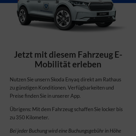
Design bzw. Inhalte zu testen, Schwachstellen zu analysieren,
Optimierungsmaßnahmen auszuarbeiten und damit Ihr
Benutzererlebnis ständig zu verbessern. Funktionale Cookies
und Dienste ermöglichen angeforderte Funktionen wie das
Abspielen von Videos.
Auswahl übernehmen
Alle Cookies akzeptieren
Jetzt mit diesem Fahrzeug E-
Mobilität erleben
Nutzen Sie unsern Skoda Enyaq direkt am Rathaus
zu günstigen Konditionen. Verfügbarkeiten und
Preise finden Sie in unserer App.
Übrigens: Mit dem Fahrzeug schaffen Sie locker bis
zu 350 Kilometer.
Bei jeder Buchung wird eine Buchungsgebühr in Höhe