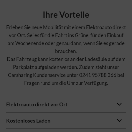
Ihre Vorteile
Erleben Sie neue Mobilität mit einem Elektroauto direkt
vor Ort. Sei es für die Fahrt ins Grüne, für den Einkauf
am Wochenende oder genau dann, wenn Sie es gerade
brauchen.
Das Fahrzeug kann kostenlos an der Ladesäule auf dem
Parkplatz aufgeladen werden. Zudem steht unser
Carsharing Kundenservice unter 0241 95788 366 bei
Fragen rund um die Uhr zur Verfügung.
Elektroauto direkt vor Ort
Kostenloses Laden
Das nächste Carsharing-Fahrzeug war noch nie so nah.
Den genauen Standort und die verfügbaren Zeiten