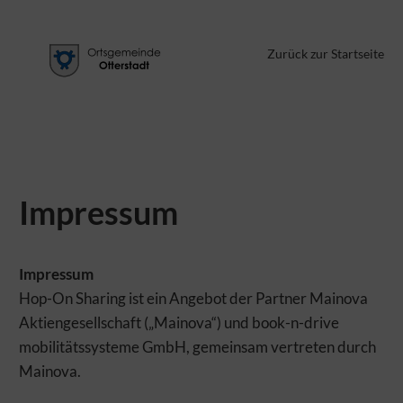
Zurück zur Startseite
AUFGRUND DES BEVORSTEHENDEN ENDES DES ANGEBOTS IST
EINE REGISTRIERUNG DERZEIT NICHT MEHR MÖGLICH!
Impressum
Impressum
Hop-On Sharing ist ein Angebot der Partner Mainova
Aktiengesellschaft („Mainova“) und book-n-drive
mobilitätssysteme GmbH, gemeinsam vertreten durch
Mainova.