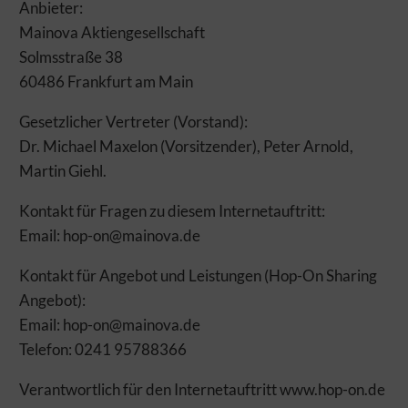
Anbieter:
Mainova Aktiengesellschaft
Solmsstraße 38
60486 Frankfurt am Main
DIESE WEBSITE MÖCHTE COOKIES
Gesetzlicher Vertreter (Vorstand):
NUTZEN
Dr. Michael Maxelon (Vorsitzender), Peter Arnold,
Martin Giehl.
Gut ist uns nicht gut genug. Wir möchten unsere Energie für ein
noch besseres Weberlebnis einsetzen! Um zu verstehen, was Sie
Kontakt für Fragen zu diesem Internetauftritt:
bewegt, und um Ihnen die passenden Angebote zuerst
anzuzeigen, brauchen wir jetzt Ihre Zustimmung.
Email: hop-on@mainova.de
Zur Erhebung von Nutzungsinformationen setzen wir daher
Kontakt für Angebot und Leistungen (Hop-On Sharing
Technologien und Dienste ein. Diese sind entweder für die
Seitenfunktion notwendig, oder sie dienen Analyse- bzw.
Angebot):
Marketingzwecken. Mit einem Klick auf Zustimmen akzeptieren
Email: hop-on@mainova.de
Sie den Einsatz der nicht erforderlichen Dienste – und dürfen
Telefon: 0241 95788366
sich künftig auf noch relevantere Informationen freuen.
Möchten Sie das nicht, können Sie hier detaillierte Einstellungen
Verantwortlich für den Internetauftritt www.hop-on.de
vornehmen oder alle Technologien und Dienste ablehnen. Dies