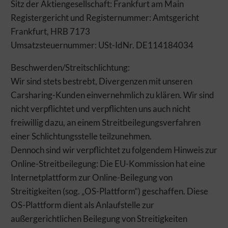
Design bzw. Inhalte zu testen, Schwachstellen zu analysieren,
Sitz der Aktiengesellschaft: Frankfurt am Main
Optimierungsmaßnahmen auszuarbeiten und damit Ihr
Registergericht und Registernummer: Amtsgericht
Benutzererlebnis ständig zu verbessern. Funktionale Cookies
Frankfurt, HRB 7173
und Dienste ermöglichen angeforderte Funktionen wie das
Abspielen von Videos.
Umsatzsteuernummer: USt-IdNr. DE114184034
Beschwerden/Streitschlichtung:
Auswahl übernehmen
Alle Cookies akzeptieren
Wir sind stets bestrebt, Divergenzen mit unseren
Carsharing-Kunden einvernehmlich zu klären. Wir sind
nicht verpflichtet und verpflichten uns auch nicht
freiwillig dazu, an einem Streitbeilegungsverfahren
einer Schlichtungsstelle teilzunehmen.
Dennoch sind wir verpflichtet zu folgendem Hinweis zur
Online-Streitbeilegung: Die EU-Kommission hat eine
Internetplattform zur Online-Beilegung von
Streitigkeiten (sog. „OS-Plattform“) geschaffen. Diese
OS-Plattform dient als Anlaufstelle zur
außergerichtlichen Beilegung von Streitigkeiten