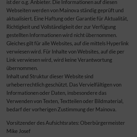
kann allerdings zu einem eingeschränkten Nutzererlebnis
ist der o.g. Anbieter. Die Informationen auf diesen
führen. Selbstverständlich haben Sie jederzeit die volle Kontrolle
Webseiten werden von Mainova ständig geprüft und
über Ihre Daten, denn die Auswahl kann jederzeit geändert
aktualisiert. Eine Haftung oder Garantie für Aktualität,
werden. Weitere Informationen zur Mainova finden Sie im
Richtigkeit und Vollständigkeit der zur Verfügung
Impressum und in den Datenschutzhinweisen.
gestellten Informationen wird nicht übernommen.
ERFORDERLICHE COOKIES
Gleiches gilt für alle Websites, auf die mittels Hyperlink
Erforderliche Cookies und Dienste sind für das
verwiesen wird. Für Inhalte von Websites, auf die per
ordnungsgemäße Funktionieren der Website notwendig. Ohne
Link verwiesen wird, wird keine Verantwortung
diese kann unsere Website nicht wie vorgesehen genutzt werden.
übernommen.
Dies gilt insbesondere für Betrieb, Stabilität, Sicherheit und
Weiterentwicklung unseres Angebots sowie zu
Inhalt und Struktur dieser Website sind
Abrechnungszwecken gegenüber unseren Dienstleistern. Diese
urheberrechtlich geschützt. Das Vervielfältigen von
Form der Sicherung der Website dient daher auch Ihren
Informationen oder Daten, insbesondere das
Interessen. Erforderliche Cookies und Dienste können daher
Verwenden von Texten, Textteilen oder Bildmaterial,
nicht deaktiviert werden.
bedarf der vorherigen Zustimmung der Mainova.
FUNKTIONAL/STATISTIK
Vorsitzender des Aufsichtsrates: Oberbürgermeister
Mithilfe dieser Cookies und Dienste messen wir den
Mike Josef
Datenverkehr und die Funktionalität unserer Websites, um